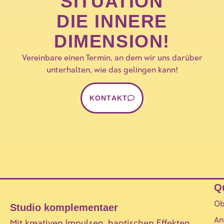
SITUATION
DIE INNERE
DIMENSION!
Vereinbare einen Termin, an dem wir uns darüber
unterhalten, wie das gelingen kann!
KONTAKT
Q
Ob
Studio komplementaer
An
Mit kreativen Impulsen, haptischen Effekten